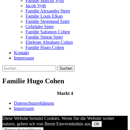
Familie Marcus Vyth
Jacob Vyth
Familie Alexander Stern
Familie Louis Elkan
Familie Siegmund Spier
Gebrüder Spier
Familie Salomon Cohen
Familie Simon Spier
Eheleute Abraham Cohen
Familie Hugo Cohen
Kontakt
Impressum
Suchen
nach:
Familie Hugo Cohen
Markt 4
Datenschutzerklärung
Impressum
Diese Website benutzt Cookies. Wenn Sie die Website weiter
nutzen, gehen wir von Ihrem Einverständnis aus.
OK