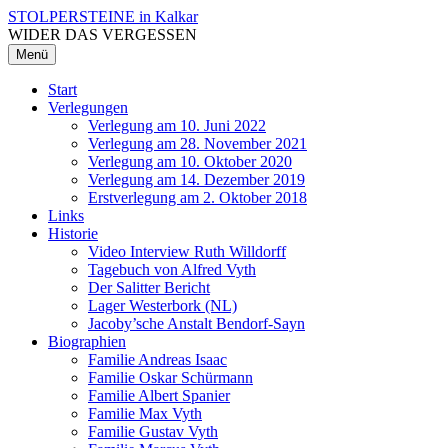
Zum
STOLPERSTEINE in Kalkar
Inhalt
WIDER DAS VERGESSEN
überspringen
Menü
Start
Verlegungen
Verlegung am 10. Juni 2022
Verlegung am 28. November 2021
Verlegung am 10. Oktober 2020
Verlegung am 14. Dezember 2019
Erstverlegung am 2. Oktober 2018
Links
Historie
Video Interview Ruth Willdorff
Tagebuch von Alfred Vyth
Der Salitter Bericht
Lager Westerbork (NL)
Jacoby’sche Anstalt Bendorf-Sayn
Biographien
Familie Andreas Isaac
Familie Oskar Schürmann
Familie Albert Spanier
Familie Max Vyth
Familie Gustav Vyth