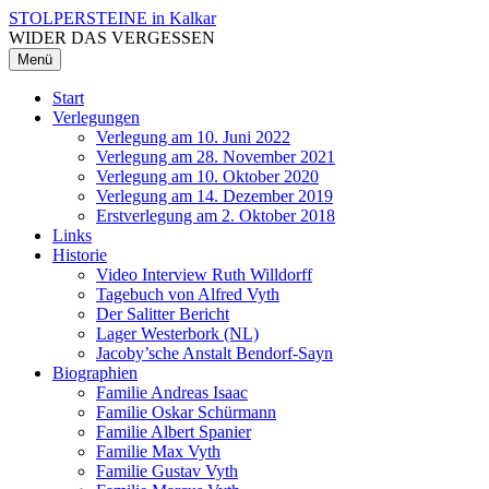
Zum
STOLPERSTEINE in Kalkar
Inhalt
WIDER DAS VERGESSEN
überspringen
Menü
Start
Verlegungen
Verlegung am 10. Juni 2022
Verlegung am 28. November 2021
Verlegung am 10. Oktober 2020
Verlegung am 14. Dezember 2019
Erstverlegung am 2. Oktober 2018
Links
Historie
Video Interview Ruth Willdorff
Tagebuch von Alfred Vyth
Der Salitter Bericht
Lager Westerbork (NL)
Jacoby’sche Anstalt Bendorf-Sayn
Biographien
Familie Andreas Isaac
Familie Oskar Schürmann
Familie Albert Spanier
Familie Max Vyth
Familie Gustav Vyth