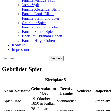
Familie Marcus Vyth
Jacob Vyth
Familie Alexander Stern
Familie Louis Elkan
Familie Siegmund Spier
Gebrüder Spier
Familie Salomon Cohen
Familie Simon Spier
Eheleute Abraham Cohen
Familie Hugo Cohen
Kontakt
Impressum
Suchen
nach:
Gebrüder Spier
Kirchplatz 5
Geburtsdatum
Beruf /
Name
Vorname
Schicksal
Stolperste
/ Ort
Familie
19. Oktober
Spier
Isac
Viehhändler
Kirchplatz
1850 in Kalkar
28. Januar
Spier
Moritz
Kaufmann
Kirchplatz