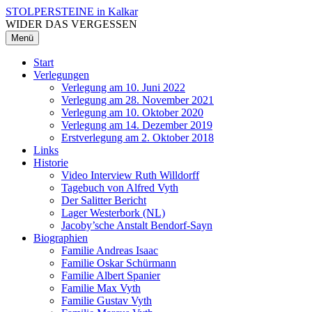
Zum
STOLPERSTEINE in Kalkar
Inhalt
WIDER DAS VERGESSEN
überspringen
Menü
Start
Verlegungen
Verlegung am 10. Juni 2022
Verlegung am 28. November 2021
Verlegung am 10. Oktober 2020
Verlegung am 14. Dezember 2019
Erstverlegung am 2. Oktober 2018
Links
Historie
Video Interview Ruth Willdorff
Tagebuch von Alfred Vyth
Der Salitter Bericht
Lager Westerbork (NL)
Jacoby’sche Anstalt Bendorf-Sayn
Biographien
Familie Andreas Isaac
Familie Oskar Schürmann
Familie Albert Spanier
Familie Max Vyth
Familie Gustav Vyth