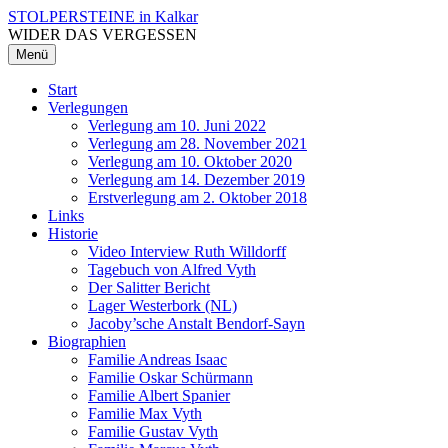
Zum
STOLPERSTEINE in Kalkar
Inhalt
WIDER DAS VERGESSEN
überspringen
Menü
Start
Verlegungen
Verlegung am 10. Juni 2022
Verlegung am 28. November 2021
Verlegung am 10. Oktober 2020
Verlegung am 14. Dezember 2019
Erstverlegung am 2. Oktober 2018
Links
Historie
Video Interview Ruth Willdorff
Tagebuch von Alfred Vyth
Der Salitter Bericht
Lager Westerbork (NL)
Jacoby’sche Anstalt Bendorf-Sayn
Biographien
Familie Andreas Isaac
Familie Oskar Schürmann
Familie Albert Spanier
Familie Max Vyth
Familie Gustav Vyth