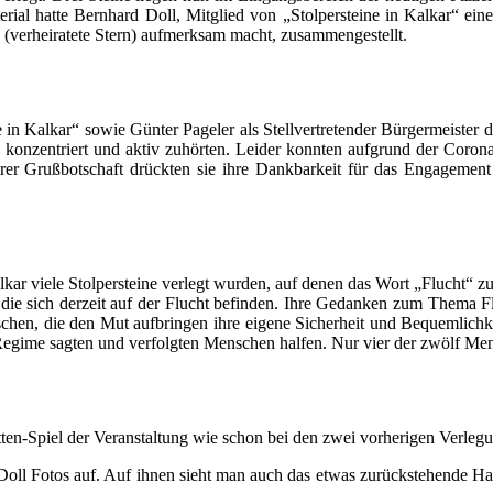
ial hatte Bernhard Doll, Mitglied von „Stolpersteine in Kalkar“ ei
 (verheiratete Stern) aufmerksam macht, zusammengestellt.
in Kalkar“ sowie Günter Pageler als Stellvertretender Bürgermeister 
ie konzentriert und aktiv zuhörten. Leider konnten aufgrund der Cor
ihrer Grußbotschaft drückten sie ihre Dankbarkeit für das Engagement
lkar viele Stolpersteine verlegt wurden, auf denen das Wort „Flucht“ z
die sich derzeit auf der Flucht befinden. Ihre Gedanken zum Thema F
nschen, die den Mut aufbringen ihre eigene Sicherheit und Bequemlichk
gime sagten und verfolgten Menschen halfen. Nur vier der zwölf Mensc
tten-Spiel der Veranstaltung wie schon bei den zwei vorherigen Verl
 Doll Fotos auf. Auf ihnen sieht man auch das etwas zurückstehende H