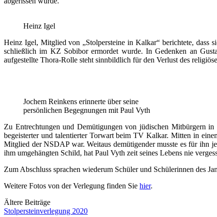
abgerissen wurde.
Heinz Igel
Heinz Igel, Mitglied von „Stolpersteine in Kalkar“ berichtete, dass
schließlich im KZ Sobibor ermordet wurde. In Gedenken an Gustav 
aufgestellte Thora-Rolle steht sinnbildlich für den Verlust des relig
Jochem Reinkens erinnerte über seine
persönlichen Begegnungen mit Paul Vyth
Zu Entrechtungen und Demütigungen von jüdischen Mitbürgern in K
begeisterter und talentierter Torwart beim TV Kalkar. Mitten in eine
Mitglied der NSDAP war. Weitaus demütigender musste es für ihn je
ihm umgehängten Schild, hat Paul Vyth zeit seines Lebens nie verges
Zum Abschluss sprachen wiederum Schüler und Schülerinnen des Jan-
Weitere Fotos von der Verlegung finden Sie
hier
.
Beitragsnavigation
Ältere Beiträge
Stolpersteinverlegung 2020