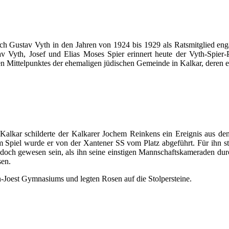
 sich Gustav Vyth in den Jahren von 1924 bis 1929 als Ratsmitglied en
Vyth, Josef und Elias Moses Spier erinnert heute der Vyth-Spier-Pl
iösen Mittelpunktes der ehemaligen jüdischen Gemeinde in Kalkar, deren
alkar schilderte der Kalkarer Jochem Reinkens ein Ereignis aus den
m Spiel wurde er von der Xantener SS vom Platz abgeführt. Für ihn sta
doch gewesen sein, als ihn seine einstigen Mannschaftskameraden dur
sen.
Joest Gymnasiums und legten Rosen auf die Stolpersteine.