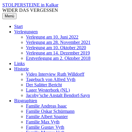
Zum
STOLPERSTEINE in Kalkar
Inhalt
WIDER DAS VERGESSEN
überspringen
Menü
Start
Verlegungen
Verlegung am 10. Juni 2022
Verlegung am 28. November 2021
Verlegung am 10. Oktober 2020
Verlegung am 14. Dezember 2019
Erstverlegung am 2. Oktober 2018
Links
Historie
Video Interview Ruth Willdorff
Tagebuch von Alfred Vyth
Der Salitter Bericht
Lager Westerbork (NL)
Jacoby’sche Anstalt Bendorf-Sayn
Biographien
Familie Andreas Isaac
Familie Oskar Schürmann
Familie Albert Spanier
Familie Max Vyth
Familie Gustav Vyth