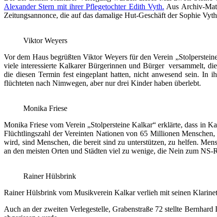
Alexander Stern mit ihrer Pflegetochter Edith Vyth.
Aus Archiv-Mater
Zeitungsannonce, die auf das damalige Hut-Geschäft der Sophie Vyth
Viktor Weyers
Vor dem Haus begrüßten Viktor Weyers für den Verein „Stolpersteine 
viele interessierte Kalkarer Bürgerinnen und Bürger versammelt, d
die diesen Termin fest eingeplant hatten, nicht anwesend sein. In 
flüchteten nach Nimwegen, aber nur drei Kinder haben überlebt.
Monika Friese
Monika Friese vom Verein „Stolpersteine Kalkar“ erklärte, dass in Ka
Flüchtlingszahl der Vereinten Nationen von 65 Millionen Menschen, 
wird, sind Menschen, die bereit sind zu unterstützen, zu helfen. Me
an den meisten Orten und Städten viel zu wenige, die Nein zum NS-Re
Rainer Hülsbrink
Rainer Hülsbrink vom Musikverein Kalkar verlieh mit seinen Klarine
Auch an der zweiten Verlegestelle, Grabenstraße 72 stellte Bernhard