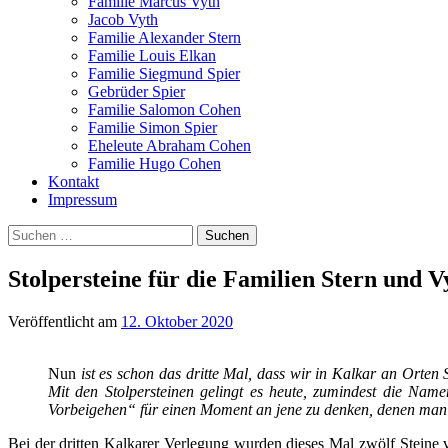
Familie Marcus Vyth
Jacob Vyth
Familie Alexander Stern
Familie Louis Elkan
Familie Siegmund Spier
Gebrüder Spier
Familie Salomon Cohen
Familie Simon Spier
Eheleute Abraham Cohen
Familie Hugo Cohen
Kontakt
Impressum
Suchen
nach:
Stolpersteine für die Familien Stern und V
Veröffentlicht
am
12. Oktober 2020
Nun
ist es schon das dritte Mal, dass wir in Kalkar an Orten 
Mit den Stolpersteinen gelingt es heute, zumindest die Nam
Vorbeigehen“ für einen Moment an jene zu denken, denen man 
Bei der dritten Kalkarer Verlegung wurden dieses Mal zwölf Steine 